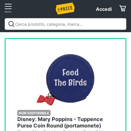
Vai
Accedi
Accedi
al
Registrati
menu
Offerte
Elettrodomestici
Informatica
Telefonia
Tv
e
Home
NON DISPONIBILE
Disney: Mary Poppins - Tuppence
Cinema
Purse Coin Round (portamonete)