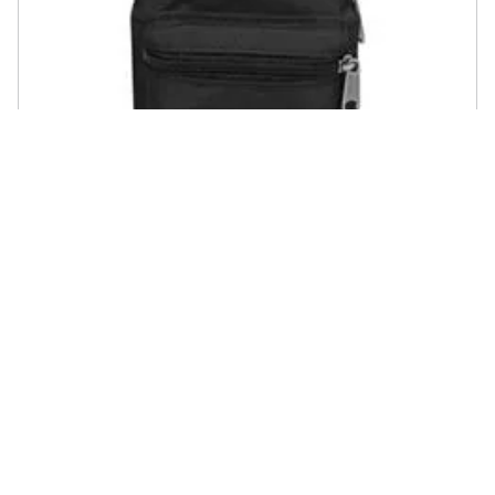
EASTPAK - Porta Monete Mini Padded Black Ek16f008. ab
€ 15,45