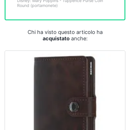
Disney: Mary Poppins - Tuppence Purse Coin
Smart
Round (portamonete)
home
Videogiochi
Chi ha visto questo articolo ha
acquistato
anche:
Audio
e
musica
Clima
Arredo
Brico
e
Giardinaggio
Salute