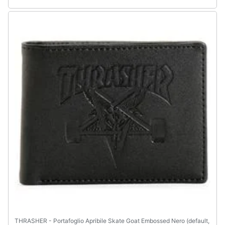
THRASHER - Portafoglio Apribile Skate Goat Embossed Nero (default,