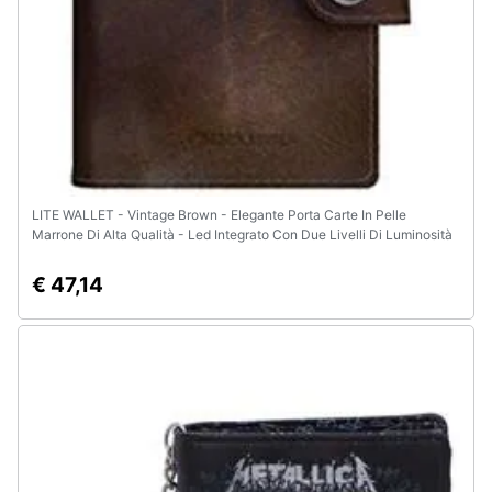
Animali
Motori
Libri,
cd
e
LITE WALLET - Vintage Brown - Elegante Porta Carte In Pelle
dvd
Marrone Di Alta Qualità - Led Integrato Con Due Livelli Di Luminosità
Ref. 4058205024761
€ 47,14
Festività
e
ricorrenze
Promozioni
Servizi