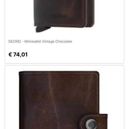
e
igiene
Beauty
Giocattoli
SECRID - Miniwallet Vintage Chocolate
€ 74,01
Prima
infanzia
Fotografia
Casalinghi
Abbigliamento
Sport