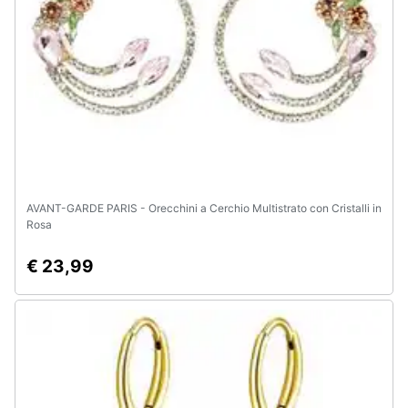
e
igiene
Beauty
Giocattoli
Prima
infanzia
AVANT-GARDE PARIS - Orecchini a Cerchio Multistrato con Cristalli in
Rosa
Fotografia
€ 23,99
Casalinghi
Abbigliamento
Sport