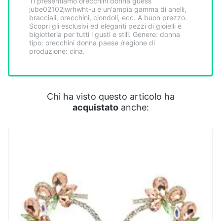
Ti presentiamo orecchini donna guess
Smart
jube02102jwrhwht-u e un'ampia gamma di anelli,
home
bracciali, orecchini, ciondoli, ecc. A buon prezzo.
Scopri gli esclusivi ed eleganti pezzi di gioielli e
bigiotteria per tutti i gusti e stili. Genere: donna
tipo: orecchini donna paese /regione di
Videogiochi
produzione: cina.
Audio
e
musica
Chi ha visto questo articolo ha
acquistato
anche:
Clima
Arredo
Brico
e
Giardinaggio
Salute