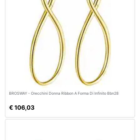
Animali
Motori
Libri,
cd
e
dvd
Festività
e
BROSWAY - Orecchini Donna Ribbon A Forma Di Infinito Bbn28
ricorrenze
€ 106,03
Promozioni
Servizi