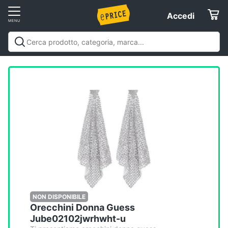
Vai
Accedi
Accedi
al
Registrati
menu
Offerte
Elettrodomestici
Informatica
Telefonia
Tv
e
Home
NON DISPONIBILE
Orecchini Donna Guess
Cinema
Jube02102jwrhwht-u