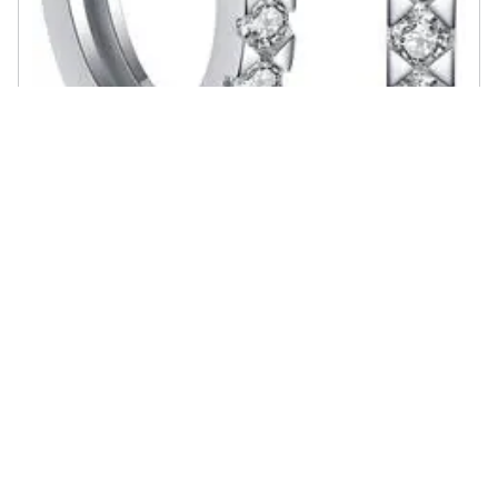
AILORIA - Songe Orecchini
€ 49,95