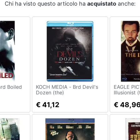
Chi ha visto questo articolo ha
acquistato
anche:
MEDIA - Hard Boiled
KOCH MEDIA - Brd Devil's
EAGLE PICTU
Dozen (the)
Illusionist 
€ 41,12
€ 48,9