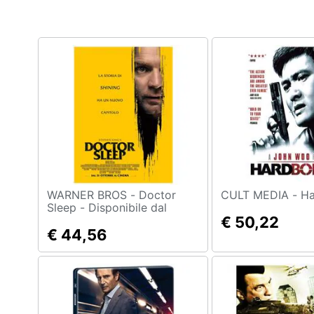
Clima
Arredo
Brico e Giardinaggio
Salute e igiene
Beauty
Giocattoli
Prima infanzia
WARNER BROS - Doctor
CULT 
Sleep - Disponibile dal
05/03/2020
€ 50,22
Fotografia
€ 44,56
Casalinghi
Abbigliamento