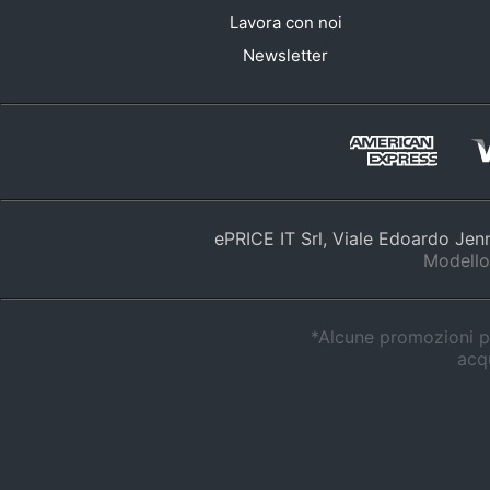
Lavora con noi
Newsletter
ePRICE IT Srl, Viale Edoardo Je
Modello
*Alcune promozioni po
acqu