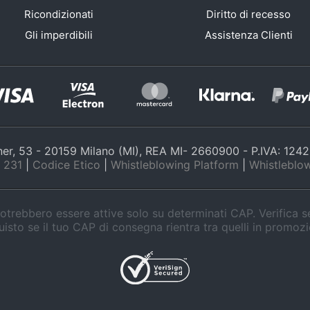
Ricondizionati
Diritto di recesso
Gli imperdibili
Assistenza Clienti
nner, 53 - 20159 Milano (MI), REA MI- 2660900 - P.IVA: 12
 231
|
Codice Etico
|
Whistleblowing Platform
|
Whistleblow
trebbero essere attive solo su determinati CAP. Verifica 
isto se il tuo CAP di consegna rientra tra quelli in promoz