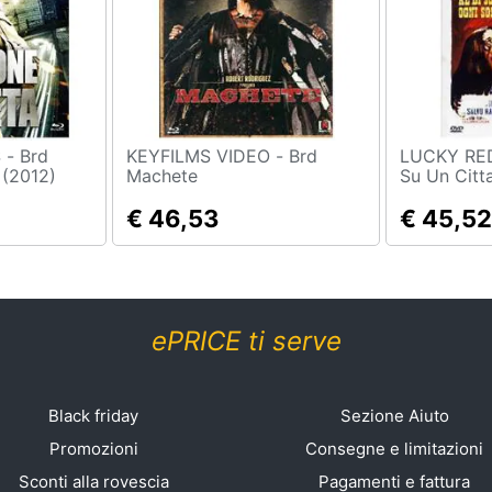
Brd
KEYFILMS VIDEO - Brd
LUCKY RED - Brd In
 (2012)
Machete
Su Un Citta
€ 46,53
€ 45,52
ePRICE ti serve
Black friday
Sezione Aiuto
Promozioni
Consegne e limitazioni
Sconti alla rovescia
Pagamenti e fattura