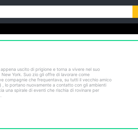
appena uscito di prigione e torna a vivere nel suo
 New York. Suo zio gli offre di lavorare come
ve compagnie che frequentava, su tutti il vecchio amico
) , lo portano nuovamente a contatto con gli ambienti
ia una spirale di eventi che rischia di rovinare per
.