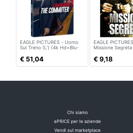
Sport
Animali
Motori
Libri, cd e dvd
EAGLE PICTURES - Uomo
EAGLE PICTURES - 
Sul Treno (L') (4k Hd+Blu-
Missione Segreta
Ray) (Steelbook) -
Festività e ricorrenze
Disponibile dal 10/05/2018
€ 51,04
€ 9,18
Promozioni
Chi siamo
ePRICE per le aziende
Vendi sul marketplace