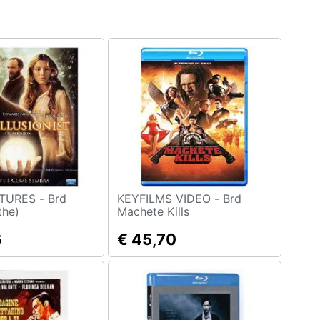
RES - Brd
KEYFILMS VIDEO - Brd
(the)
Machete Kills
6
€ 45,70