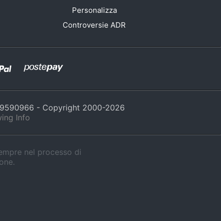
Personalizza
Controversie ADR
429590966 - Copyright 2000-
2026
ing Info
sempre nel processo di
ione.