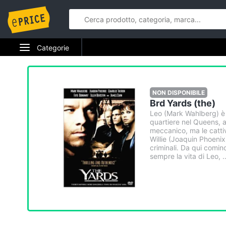
Categorie
Elettrodomestici
Informatica
NON DISPONIBILE
Brd Yards (the)
Telefonia
Leo (Mark Wahlberg) è 
quartiere nel Queens, a
meccanico, ma le catti
Tv e Home Cinema
Willie (Joaquin Phoenix
criminali. Da qui cominc
sempre la vita di Leo, ..
Smart home
Videogiochi
Audio e musica