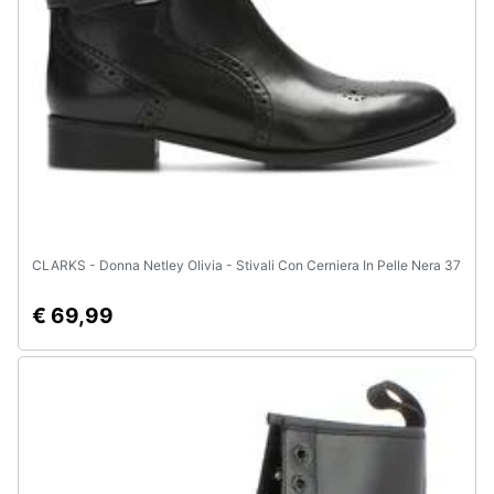
e
igiene
Beauty
Giocattoli
Prima
infanzia
CLARKS - Donna Netley Olivia - Stivali Con Cerniera In Pelle Nera 37
Fotografia
€ 69,99
Casalinghi
Abbigliamento
Sport