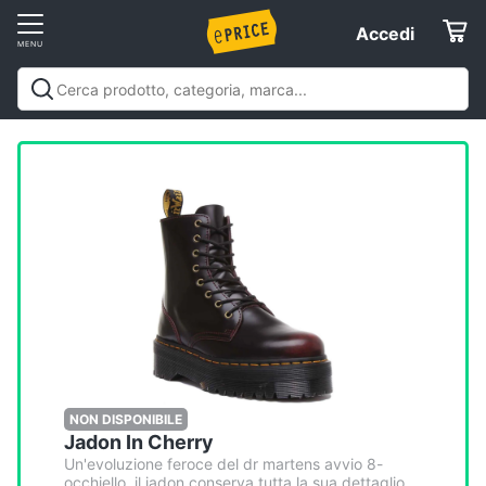
Vai
Accedi
Accedi
al
Registrati
menu
Offerte
Elettrodomestici
Informatica
Telefonia
Tv
e
Home
NON DISPONIBILE
Jadon In Cherry
Cinema
Un'evoluzione feroce del dr martens avvio 8-
occhiello, il jadon conserva tutta la sua dettaglio