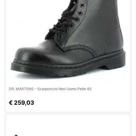
Animali
Motori
Libri,
cd
e
dvd
Festività
e
DR. MARTENS - Scarponcini Neri Uomo Pelle 45
ricorrenze
€ 259,03
Promozioni
Servizi