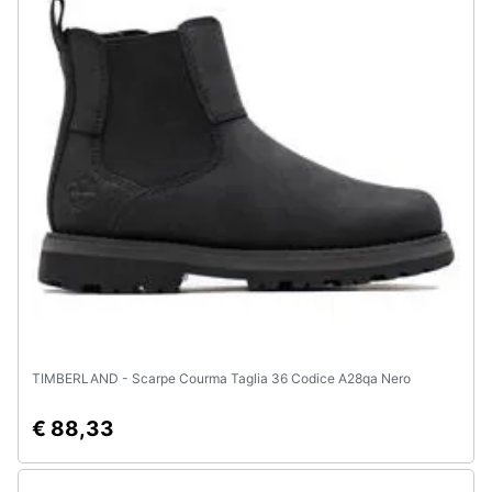
Assistenza
clienti
Esci
TIMBERLAND - Scarpe Courma Taglia 36 Codice A28qa Nero
€ 88,33