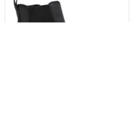
TIMBERLAND - Scarpe Courma Taglia 39 Codice A28qa Nero
€ 88,33