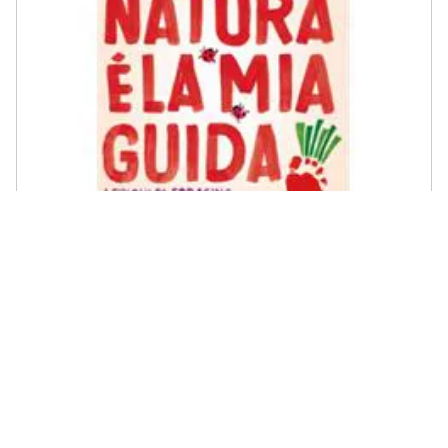
FABBRI - Valeria Margherita Mosca - La Natura È La Mia Guida.
Lezioni Di Foraging Per Imparare A Conoscerlo E A Praticarlo
€ 13,99