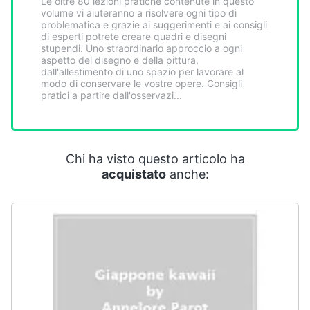
Le oltre 80 lezioni pratiche contenute in questo
Smart
volume vi aiuteranno a risolvere ogni tipo di
home
problematica e grazie ai suggerimenti e ai consigli
di esperti potrete creare quadri e disegni
stupendi. Uno straordinario approccio a ogni
aspetto del disegno e della pittura,
Videogiochi
dall'allestimento di uno spazio per lavorare al
modo di conservare le vostre opere. Consigli
pratici a partire dall'osservazi...
Audio
e
musica
Chi ha visto questo articolo ha
Clima
acquistato
anche:
Arredo
Brico
e
Giardinaggio
Salute