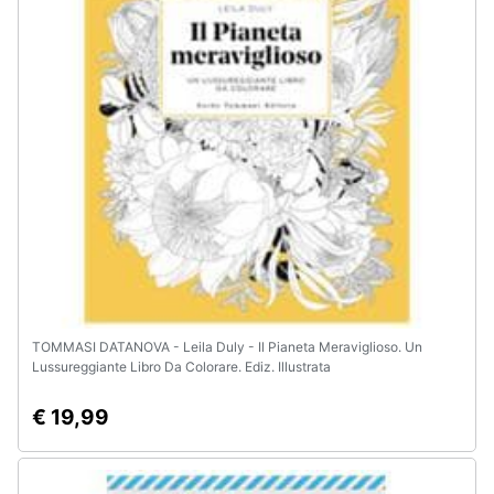
Animali
Motori
Libri,
cd
e
dvd
Festività
e
ricorrenze
TOMMASI DATANOVA - Leila Duly - Il Pianeta Meraviglioso. Un
Lussureggiante Libro Da Colorare. Ediz. Illustrata
Promozioni
€ 19,99
Servizi