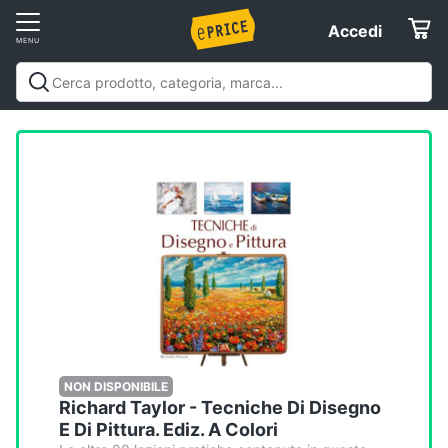
Vai
Accedi
Accedi
al
Registrati
menu
Offerte
Elettrodomestici
Informatica
Telefonia
Tv
e
Home
NON DISPONIBILE
Richard Taylor - Tecniche Di Disegno
Cinema
E Di Pittura. Ediz. A Colori