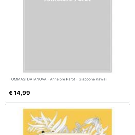
e
igiene
Beauty
Giocattoli
Prima
infanzia
TOMMASI DATANOVA - Annelore Parot - Giappone Kawaii
Fotografia
€ 14,99
Casalinghi
Abbigliamento
Sport