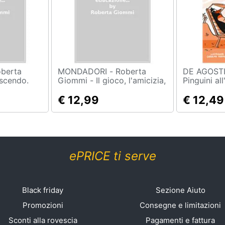
MONDADORI - Roberta
DE AGOSTINI - Luca
scendo.
Giommi - Il gioco, l'amicizia,
Pinguini al
ucazione
l'amore. Programma di
i
educazione sessuale 11-14
€ 12,99
€ 12,49
anni
ePRICE ti serve
Black friday
Sezione Aiuto
Promozioni
Consegne e limitazioni
Sconti alla rovescia
Pagamenti e fattura