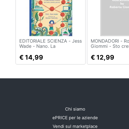
Sport
Animali
Motori
Libri, cd e dvd
EDITORIALE SCIENZA - Jess
MONDADORI - Roberta
Wade - Nano. La
Giommi - Sto cre
Spettacolare Scienza Del
Programma di ed
Festività e ricorrenze
Molto (molto) Piccolo
€ 14,99
sessuale 7-10 ann
€ 12,99
Promozioni
Chi siamo
ePRICE per le aziende
Vendi sul marketplace