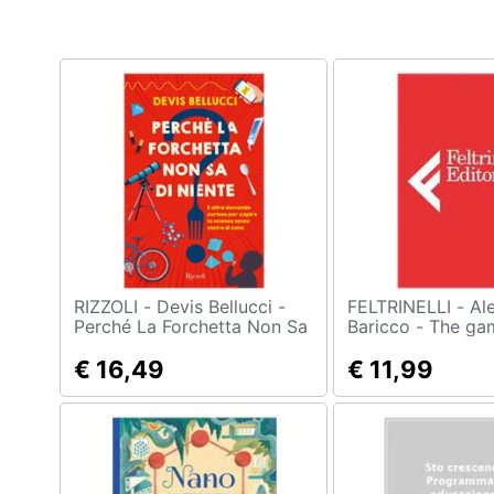
Clima
Arredo
Brico e Giardinaggio
Salute e igiene
Beauty
Giocattoli
Prima infanzia
RIZZOLI - Devis Bellucci -
FELTRINELLI - Alessandro
Perché La Forchetta Non Sa
Baricco - The gam
Di Niente? E Altre Domande
del mondo digita
Fotografia
Curiose Per Capire La
€ 16,49
ragazzi avventur
€ 11,99
Scienza Senza Uscire Di
Casalinghi
Casa
Abbigliamento