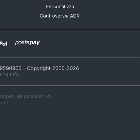
Personalizza
Controversie ADR
429590966 - Copyright 2000-
2026
ing Info
sempre nel processo di
ione.