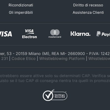
Ricondizionati
Diritto di recesso
Gli imperdibili
Assistenza Clienti
nner, 53 - 20159 Milano (MI), REA MI- 2660900 - P.IVA: 12
 231
|
Codice Etico
|
Whistleblowing Platform
|
Whistleblow
trebbero essere attive solo su determinati CAP. Verifica 
isto se il tuo CAP di consegna rientra tra quelli in promoz