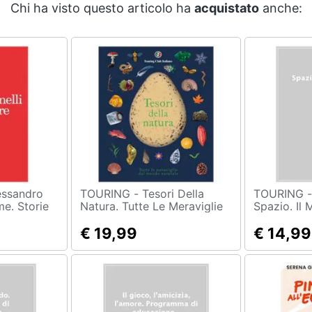
Chi ha visto questo articolo ha
acquistato
anche:
TOURING - Tesori Della
TOURING - Jane Wilsher
e. Storie
Natura. Tutte Le Meraviglie
Spazio. Il 
le per
Del Mondo Naturale
Esplora Il 
osi
€ 19,99
Tutti I Suoi
€ 14,99
Segreti! Ed