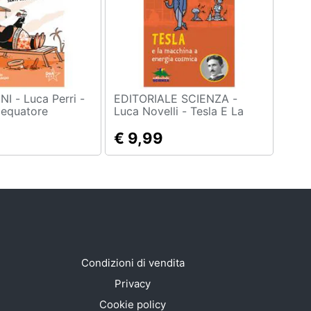
 Perri -
EDITORIALE SCIENZA -
l'equatore
Luca Novelli - Tesla E La
Macchina A Energia
Cosmica
€ 9,99
Condizioni di vendita
Privacy
Cookie policy