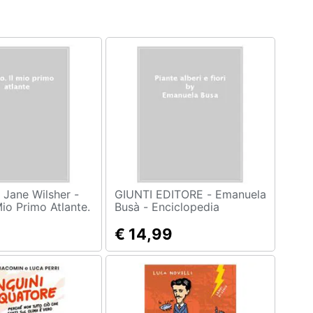
 -
GIUNTI EDITORE - Emanuela
Mio Primo Atlante.
Busà - Enciclopedia
Sistema Solare E
illustrata di piante, alberi e
 Incredibili
fiori
€ 14,99
iz. A Colori