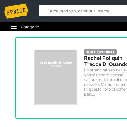
Categorie
Elettrodomestici
Informatica
NON DISPONIBILE
Rachel Poliquin -
Telefonia
Tracce Di Quando
Lo strano museo dell'e
vorrai tornare spesso!
Tv e Home Cinema
saltare, è dotato di oc
cervello. Ma non siamo q
Smart home
In questo libro ci soffe
part...
Videogiochi
Audio e musica