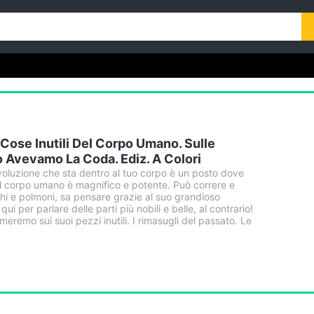
 Cose Inutili Del Corpo Umano. Sulle
 Avevamo La Coda. Ediz. A Colori
voluzione che sta dentro al tuo corpo è un posto dove
 Il corpo umano è magnifico e potente. Può correre e
chi e polmoni, sa pensare grazie al suo grandioso
ui per parlare delle parti più nobili e belle, al contrario!
rmeremo sui suoi pezzi inutili. I rimasugli del passato. Le