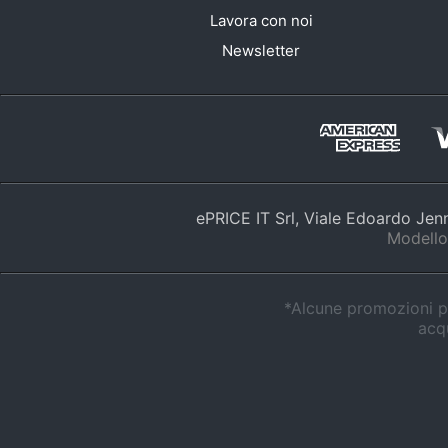
Lavora con noi
Newsletter
ePRICE IT Srl, Viale Edoardo Je
Modello
*Alcune promozioni po
acqu