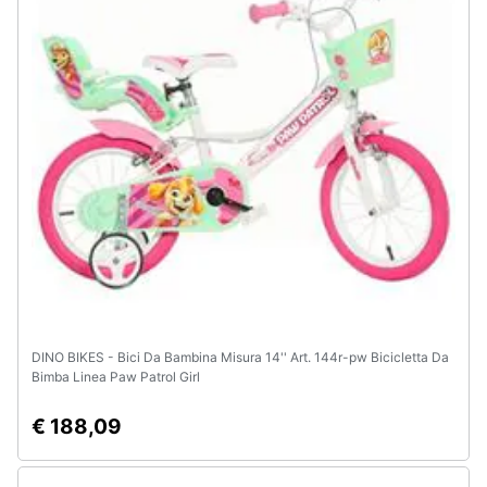
e
igiene
Beauty
Giocattoli
Prima
infanzia
Fotografia
Casalinghi
DINO BIKES - Bici Da Bambina Misura 14'' Art. 144r-pw Bicicletta Da
Bimba Linea Paw Patrol Girl
Abbigliamento
€ 188,09
Sport