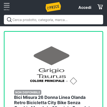
Vai
Accedi
Accedi
al
Registrati
menu
Offerte
Elettrodomestici
Informatica
Telefonia
Tv
e
Home
NON DISPONIBILE
Bici Misura 26 Donna Linea Olanda
Cinema
Retro Bicicletta City Bike Senza