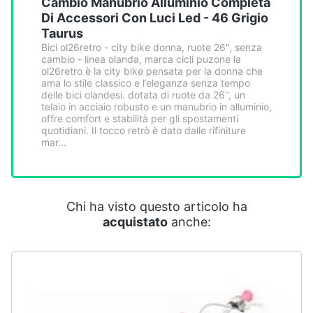
Cambio Manubrio Alluminio Completa
Smart
Di Accessori Con Luci Led - 46 Grigio
home
Taurus
Bici ol26retro - city bike donna, ruote 26'', senza
cambio - linea olanda, marca cicli puzone la
Videogiochi
ol26retro è la city bike pensata per la donna che
ama lo stile classico e l’eleganza senza tempo
delle bici olandesi. dotata di ruote da 26'', un
Audio
telaio in acciaio robusto e un manubrio in alluminio,
e
offre comfort e stabilità per gli spostamenti
musica
quotidiani. Il tocco retrò è dato dalle rifiniture
mar...
Clima
Arredo
Chi ha visto questo articolo ha
acquistato
anche:
Brico
e
Giardinaggio
Salute