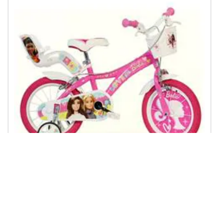
DINO BIKES - Bici Da Bambina Misura 16'' Art. 616g-02ba Bicicletta
Da Bimba Linea Barbie
€ 181,44