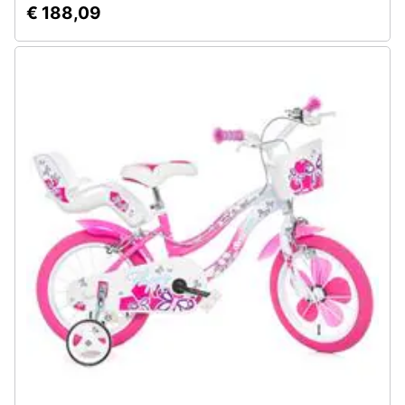
€ 188,09
Assistenza
clienti
Esci