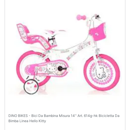
Animali
Motori
Libri,
cd
e
dvd
Festività
e
ricorrenze
Promozioni
DINO BIKES - Bici Da Bambina Misura 14'' Art. 614g-hk Bicicletta Da
Servizi
Bimba Linea Hello Kitty