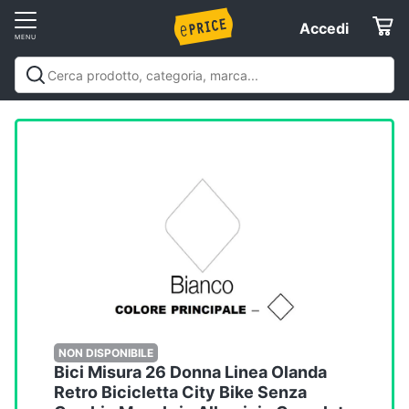
Vai
Accedi
Accedi
al
Registrati
menu
Offerte
Elettrodomestici
Informatica
Telefonia
Tv
e
Home
NON DISPONIBILE
Bici Misura 26 Donna Linea Olanda
Cinema
Retro Bicicletta City Bike Senza