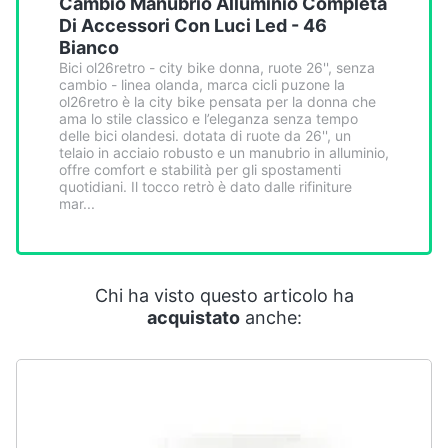
Cambio Manubrio Alluminio Completa
Smart
Di Accessori Con Luci Led - 46
home
Bianco
Bici ol26retro - city bike donna, ruote 26'', senza
cambio - linea olanda, marca cicli puzone la
Videogiochi
ol26retro è la city bike pensata per la donna che
ama lo stile classico e l’eleganza senza tempo
delle bici olandesi. dotata di ruote da 26'', un
Audio
telaio in acciaio robusto e un manubrio in alluminio,
e
offre comfort e stabilità per gli spostamenti
musica
quotidiani. Il tocco retrò è dato dalle rifiniture
mar...
Clima
Arredo
Chi ha visto questo articolo ha
acquistato
anche:
Brico
e
Giardinaggio
Salute