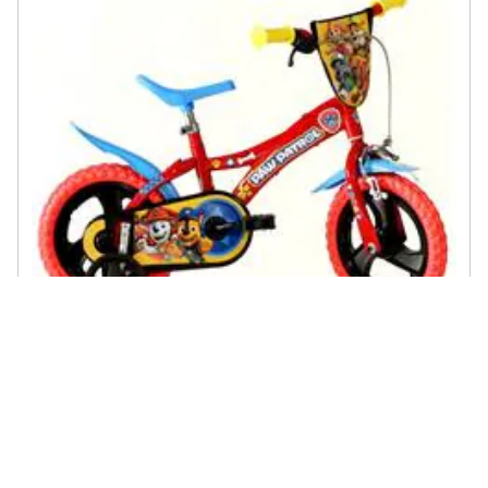
DINO BIKES - Bici Da Bambino Misura 12'' Art. 612l-pw Bicicletta Da
Bimbo Linea Paw Patrol
€ 152,91