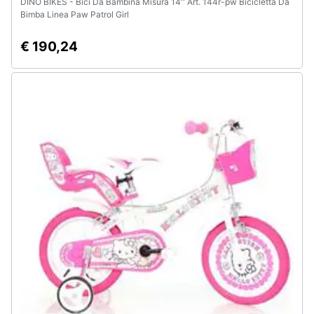
DINO BIKES - Bici Da Bambina Misura 14'' Art. 144r-pw Bicicletta Da
Bimba Linea Paw Patrol Girl
€ 190,24