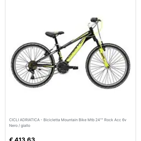
Animali
Motori
Libri,
cd
e
dvd
Festività
e
ricorrenze
Promozioni
CICLI ADRIATICA - Bicicletta Mountain Bike Mtb 24"" Rock Acc 6v
Nero / giallo
Servizi
€ 413,63