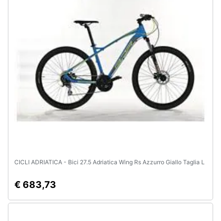
e
igiene
Beauty
Giocattoli
Prima
infanzia
Fotografia
Casalinghi
CICLI ADRIATICA - Bici 27.5 Adriatica Wing Rs Azzurro Giallo Taglia L
€ 683,73
Abbigliamento
Sport