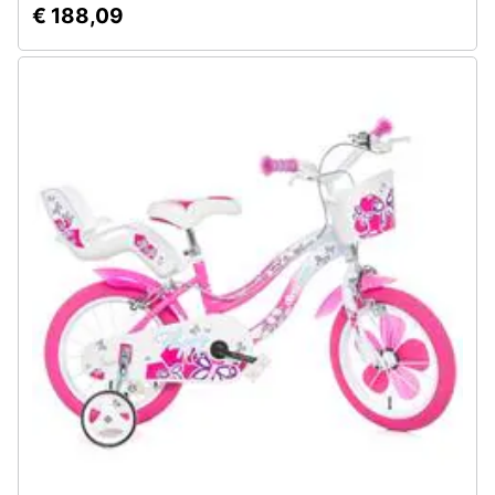
€ 188,09
Assistenza
clienti
Esci