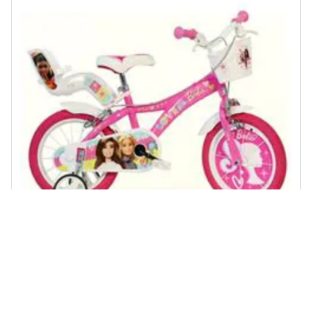
DINO BIKES - Bici Da Bambina Misura 16'' Art. 616g-02ba Bicicletta
Da Bimba Linea Barbie
€ 180,59