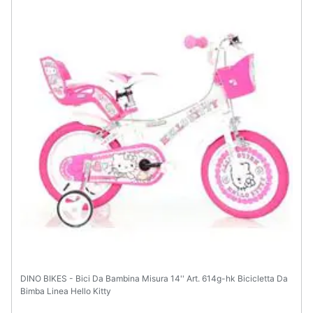
Animali
Motori
Libri,
cd
e
dvd
Festività
e
ricorrenze
Promozioni
DINO BIKES - Bici Da Bambina Misura 14'' Art. 614g-hk Bicicletta Da
Servizi
Bimba Linea Hello Kitty