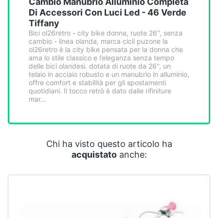
Cambio Manubrio Alluminio Completa
Smart
Di Accessori Con Luci Led - 46 Verde
home
Tiffany
Bici ol26retro - city bike donna, ruote 26'', senza
cambio - linea olanda, marca cicli puzone la
Videogiochi
ol26retro è la city bike pensata per la donna che
ama lo stile classico e l’eleganza senza tempo
delle bici olandesi. dotata di ruote da 26'', un
Audio
telaio in acciaio robusto e un manubrio in alluminio,
e
offre comfort e stabilità per gli spostamenti
musica
quotidiani. Il tocco retrò è dato dalle rifiniture
mar...
Clima
Arredo
Chi ha visto questo articolo ha
acquistato
anche:
Brico
e
Giardinaggio
Salute