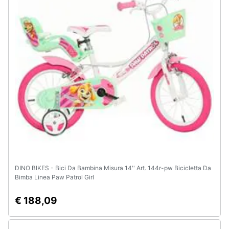
e
igiene
Beauty
Giocattoli
Prima
infanzia
Fotografia
Casalinghi
DINO BIKES - Bici Da Bambina Misura 14'' Art. 144r-pw Bicicletta Da
Bimba Linea Paw Patrol Girl
Abbigliamento
€ 188,09
Sport