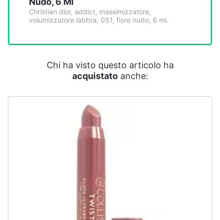
Nudo, 6 Ml
Smart
Christian dior, addict, massimizzatore,
home
volumizzatore labbra, 051, fiore nudo, 6 ml.
Videogiochi
Chi ha visto questo articolo ha
Audio
acquistato
anche:
e
musica
Clima
Arredo
Brico
e
Giardinaggio
Salute