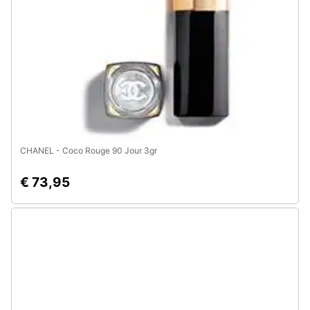
Animali
Motori
Libri,
cd
e
dvd
CHANEL - Coco Rouge 90 Jour 3gr
€ 73,95
Festività
e
ricorrenze
Promozioni
Servizi