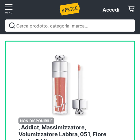
Vai
Accedi
Accedi
al
Registrati
menu
Offerte
Elettrodomestici
Informatica
Telefonia
Tv
e
Home
NON DISPONIBILE
, Addict, Massimizzatore,
Cinema
Volumizzatore Labbra, 051, Fiore