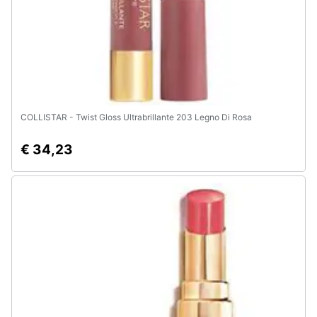
e
igiene
Beauty
Giocattoli
COLLISTAR - Twist Gloss Ultrabrillante 203 Legno Di Rosa
Prima
€ 34,23
infanzia
Fotografia
Casalinghi
Abbigliamento
Sport