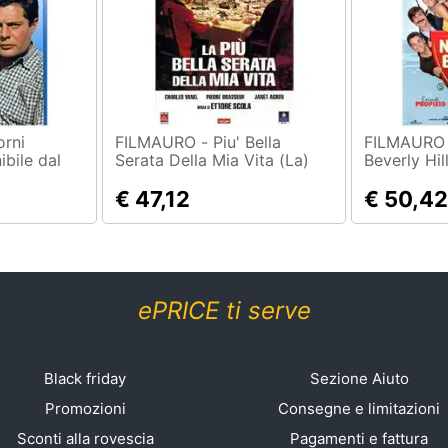
FILMAURO - Piu' Bella
FILMAURO - Dvd Nata
bile dal
Serata Della Mia Vita (La)
Beverly Hil
€ 47,12
€ 50,42
ePRICE ti serve
Black friday
Sezione Aiuto
Promozioni
Consegne e limitazioni
Sconti alla rovescia
Pagamenti e fattura