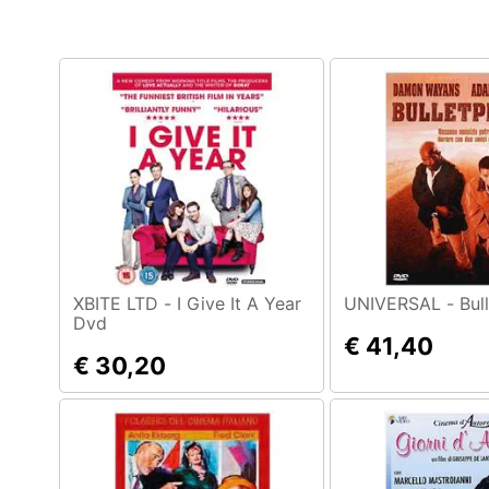
Clima
Arredo
Brico e Giardinaggio
Salute e igiene
Beauty
Giocattoli
Prima infanzia
XBITE LTD - I Give It A Year
UNIVERS
Dvd
€ 41,40
Fotografia
€ 30,20
Casalinghi
Abbigliamento