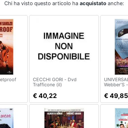
Chi ha visto questo articolo ha
acquistato
anche:
AL - Bulletproof
CECCHI GORI - Dvd
UNIVERSAL - Andrew 
Trafficone (il)
Webber'S 
Opera At T
€ 40,22
€ 49,85