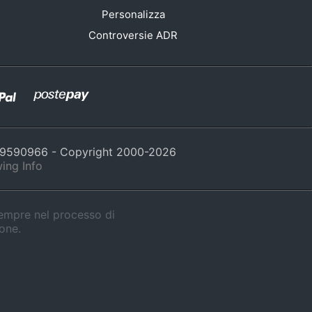
Personalizza
Controversie ADR
429590966 - Copyright 2000-
2026
ing Info
sempre nel processo di
ione.