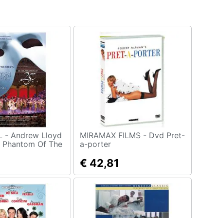
Lloyd
MIRAMAX FILMS - Dvd Pret-
- Phantom Of The
a-porter
he Albert Hall
€ 42,81