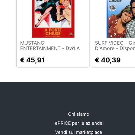
Sport
Animali
Motori
Libri, cd e dvd
MUSTANG
SURF VIDEO - Giorni
ENTERTAINMENT - Dvd A
D'Amore - Disponi
Porte Chiuse
30/08/2018
Festività e ricorrenze
€ 45,91
€ 40,39
Promozioni
Chi siamo
ePRICE per le aziende
Vendi sul marketplace