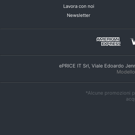
Lavora con noi
Newsletter
ePRICE IT Srl, Viale Edoardo Je
Modello
*Alcune promozioni po
acqu