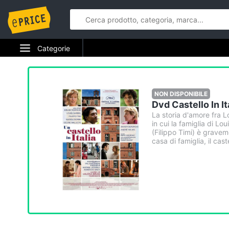
Categorie
Elettrodomestici
Informatica
NON DISPONIBILE
Dvd Castello In It
Telefonia
La storia d'amore fra L
in cui la famiglia di L
(Filippo Timi) è gravem
Tv e Home Cinema
casa di famiglia, il castel
Smart home
Videogiochi
Audio e musica