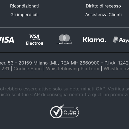
Ricondizionati
Diritto di recesso
Gli imperdibili
Assistenza Clienti
nner, 53 - 20159 Milano (MI), REA MI- 2660900 - P.IVA: 12
 231
|
Codice Etico
|
Whistleblowing Platform
|
Whistleblow
trebbero essere attive solo su determinati CAP. Verifica 
isto se il tuo CAP di consegna rientra tra quelli in promoz