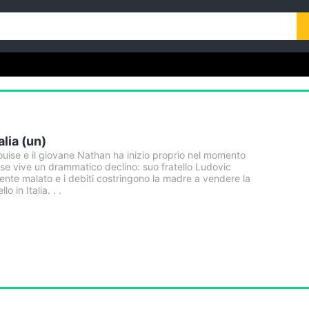
alia (un)
ouise e il giovane Nathan ha inizio proprio nel momento
ouise vive un drammatico declino: suo fratello Ludovic
ente malato e i debiti costringono la madre a vendere la
lo in Italia. . .