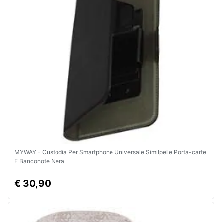
e
igiene
Beauty
Giocattoli
Prima
infanzia
Fotografia
MYWAY - Custodia Per Smartphone Universale Similpelle Porta-carte
E Banconote Nera
Casalinghi
€ 30,90
Abbigliamento
Sport