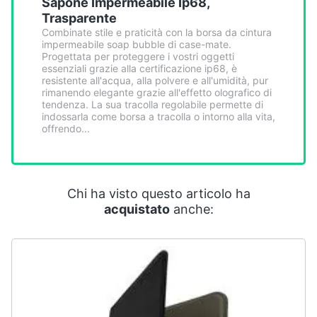
Sapone Impermeabile Ip68,
Smart
Trasparente
home
Combinate stile e praticità con la borsa da cintura
impermeabile soap bubble di case-mate.
Progettata per proteggere i vostri oggetti
Videogiochi
essenziali grazie alla certificazione ip68, è
resistente all'acqua, alla polvere e all'umidità, pur
rimanendo elegante grazie all'effetto olografico di
Audio
tendenza. La sua tracolla regolabile permette di
e
indossarla come borsa a tracolla o intorno alla vita,
offrendo...
musica
Clima
Chi ha visto questo articolo ha
Arredo
acquistato
anche:
Brico
e
Giardinaggio
Salute