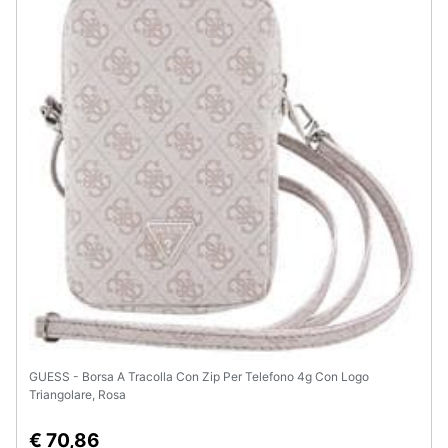
Animali
Motori
Libri,
cd
e
dvd
Festività
e
ricorrenze
Promozioni
GUESS - Borsa A Tracolla Con Zip Per Telefono 4g Con Logo
Triangolare, Rosa
Servizi
€ 70,86