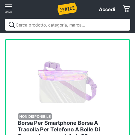
Vai
Accedi
Accedi
al
Registrati
menu
Offerte
Elettrodomestici
Informatica
Telefonia
Tv
e
Home
NON DISPONIBILE
Borsa Per Smartphone Borsa A
Cinema
Tracolla Per Telefono A Bolle Di