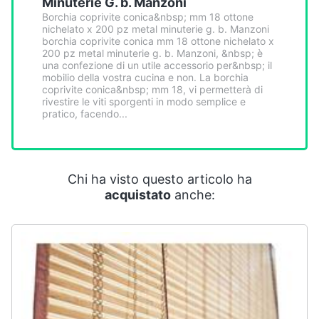
Minuterie G. b. Manzoni
Smart
Borchia coprivite conica&nbsp; mm 18 ottone
home
nichelato x 200 pz metal minuterie g. b. Manzoni
borchia coprivite conica mm 18 ottone nichelato x
200 pz metal minuterie g. b. Manzoni, &nbsp; è
Videogiochi
una confezione di un utile accessorio per&nbsp; il
mobilio della vostra cucina e non. La borchia
coprivite conica&nbsp; mm 18, vi permetterà di
Audio
rivestire le viti sporgenti in modo semplice e
pratico, facendo...
e
musica
Clima
Chi ha visto questo articolo ha
acquistato
anche:
Arredo
Brico
e
Giardinaggio
Salute