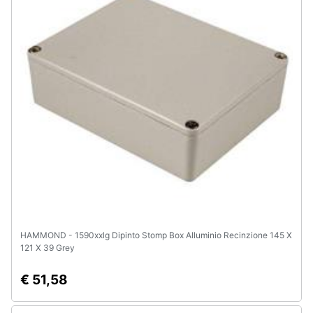
Animali
Motori
Libri,
cd
e
dvd
Festività
e
ricorrenze
HAMMOND - 1590xxlg Dipinto Stomp Box Alluminio Recinzione 145 X
121 X 39 Grey
Promozioni
€ 51,58
Servizi