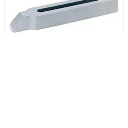
AMF - Collo Del Piede In Ferro Con Nasello Forcella 70888
€ 62,51