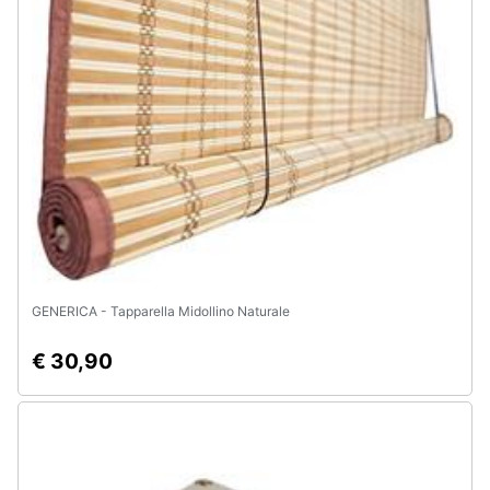
e
igiene
Beauty
Giocattoli
Prima
infanzia
Fotografia
GENERICA - Tapparella Midollino Naturale
Casalinghi
€ 30,90
Abbigliamento
Sport