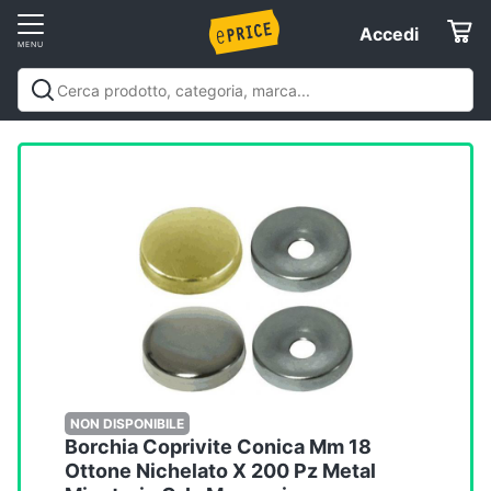
Vai
Accedi
Accedi
al
Registrati
menu
Offerte
Elettrodomestici
Informatica
Telefonia
Tv
e
Home
NON DISPONIBILE
Borchia Coprivite Conica Mm 18
Cinema
Ottone Nichelato X 200 Pz Metal