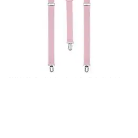
BOOLAVARD - Tinta Unita Mens Bretella Bow Tie Set Clip Su Y Forma
Bretelle Regolabili
€ 32,30
ePRICE ti serve