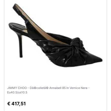
Animali
Motori
Libri,
cd
e
dvd
Festività
e
ricorrenze
JIMMY CHOO - Dã©colletã© Annabell 85 In Vernice Nera -
Promozioni
Eu40.5/us10.5
Servizi
€ 417,51