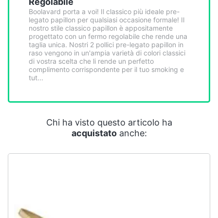
Regolabile
Smart
Boolavard porta a voi! Il classico più ideale pre-
home
legato papillon per qualsiasi occasione formale! Il
nostro stile classico papillon è appositamente
progettato con un fermo regolabile che rende una
Videogiochi
taglia unica. Nostri 2 pollici pre-legato papillon in
raso vengono in un'ampia varietà di colori classici
di vostra scelta che li rende un perfetto
Audio
complimento corrispondente per il tuo smoking e
tut...
e
musica
Clima
Chi ha visto questo articolo ha
acquistato
anche:
Arredo
Brico
e
Giardinaggio
Salute