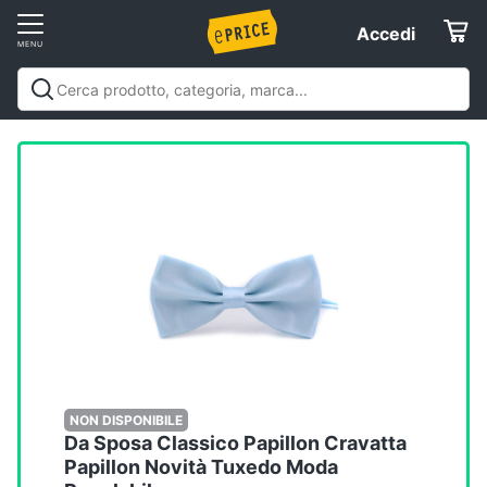
Vai
Accedi
Accedi
al
Registrati
menu
Offerte
Elettrodomestici
Informatica
Telefonia
Tv
e
Home
NON DISPONIBILE
Da Sposa Classico Papillon Cravatta
Cinema
Papillon Novità Tuxedo Moda