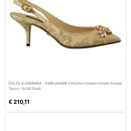
e
igiene
Beauty
Giocattoli
Prima
infanzia
Fotografia
DOLCE & GABBANA - Dã©colletã© Cinturino Cristallo Dorato Scarpe
Tacco - Eu36.5/us6
Casalinghi
€ 210,11
Abbigliamento
Sport