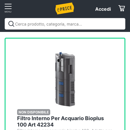
Vai
Accedi
Accedi
al
Registrati
menu
Offerte
Elettrodomestici
Informatica
Telefonia
Tv
e
Home
NON DISPONIBILE
Filtro Interno Per Acquario Bioplus
Cinema
100 Art 42234