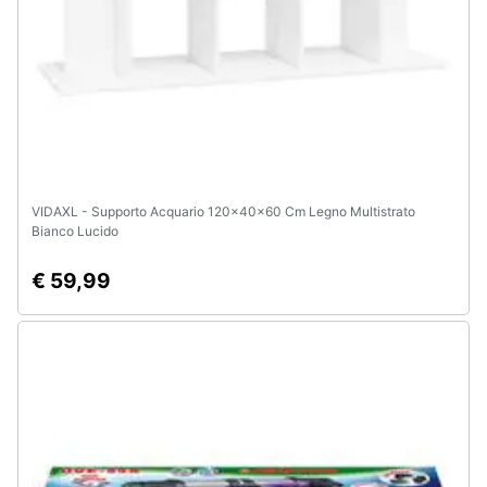
e
igiene
Beauty
Giocattoli
VIDAXL - Supporto Acquario 120x40x60 Cm Legno Multistrato
Prima
Bianco Lucido
infanzia
€ 59,99
Fotografia
Casalinghi
Abbigliamento
Sport