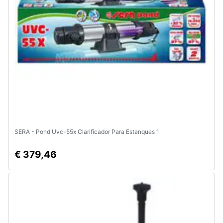
Animali
Motori
Libri,
cd
e
dvd
SERA - Pond Uvc-55x Clarificador Para Estanques 1
Festività
e
ricorrenze
€ 379,46
Promozioni
Servizi