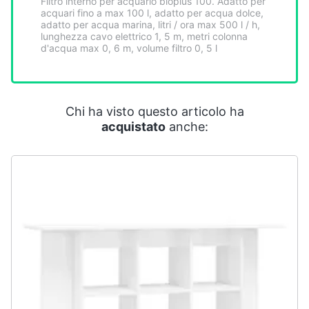
Filtro interno per acquario bioplus 100. Adatto per
Smart
acquari fino a max 100 l, adatto per acqua dolce,
home
adatto per acqua marina, litri / ora max 500 l / h,
lunghezza cavo elettrico 1, 5 m, metri colonna
d'acqua max 0, 6 m, volume filtro 0, 5 l
Videogiochi
Audio
Chi ha visto questo articolo ha
e
acquistato
anche:
musica
Clima
Arredo
Brico
e
Giardinaggio
Salute