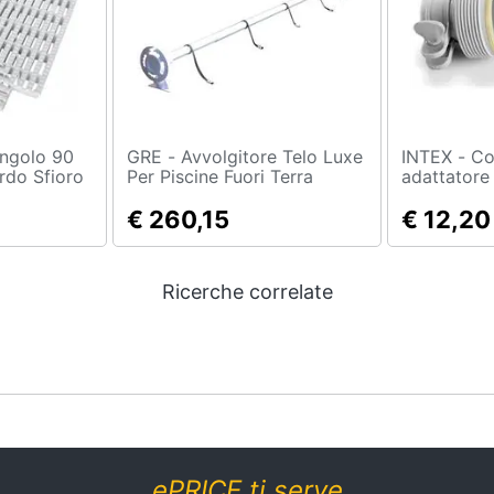
GRE - Avvolgitore Telo Luxe
INTEX - Coppia riduttori
ordo Sfioro
Per Piscine Fuori Terra
adattatore
32 - 38 m
€ 260,15
€ 12,20
Ricerche correlate
ePRICE ti serve