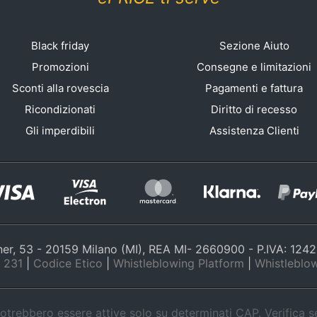
Black friday
Sezione Aiuto
Promozioni
Consegne e limitazioni
Sconti alla rovescia
Pagamenti e fattura
Ricondizionati
Diritto di recesso
Gli imperdibili
Assistenza Clienti
nner, 53 - 20159 Milano (MI), REA MI- 2660900 - P.IVA: 12
 231
|
Codice Etico
|
Whistleblowing Platform
|
Whistleblow
trebbero essere attive solo su determinati CAP. Verifica 