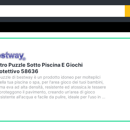
tro Puzzle Sotto Piscina E Giochi
otettivo 58636
puzzle di bestway è un prodotto idoneo per molteplici
ella tua piscina o spa, per l'area gioco dei tuoi bambini,
uma eva ad alta densità, resistente ed atossica.le tessere
o proteggono il pavimento, creando un'area di gioco
tente all'acqua e facile da pulire, ideale per l'uso in ...