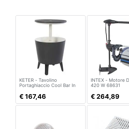
Clima
Arredo
Brico e Giardinaggio
Salute e igiene
Beauty
Giocattoli
Prima infanzia
KETER - Tavolino
INTEX - Motore Da Trazione
Portaghiaccio Cool Bar In
420 W 68631
Resina 49,5x84,5x49,5h -
Fotografia
30 Lt Grigio
€ 167,46
€ 264,89
Casalinghi
Abbigliamento