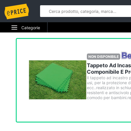
Categorie
Elettrodomestici
Informatica
NON DISPONIBILE
Tappeto Ad Incas
Telefonia
Componibile E Pr
Il tappeto ad incastro 
Tv e Home Cinema
usi, per la protezione d
ecc..realizzato in schi
Smart home
resistenti e antiscivol
comodo per bambini.resis
Videogiochi
Audio e musica