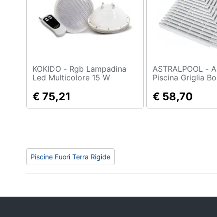
Sport
Animali
Motori
Libri, cd e dvd
KOKIDO - Rgb Lampadina
ASTRALPOOL - Angolo 90
Led Multicolore 15 W
Piscina Griglia B
245 X 35
Festività e ricorrenze
€ 75,21
€ 58,70
Promozioni
Piscine Fuori Terra Rigide