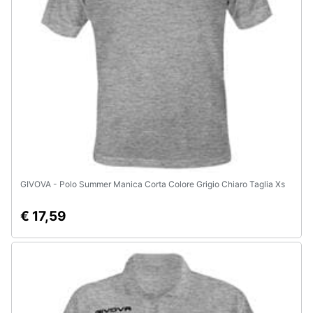
Animali
Motori
Libri,
cd
e
dvd
GIVOVA - Polo Summer Manica Corta Colore Grigio Chiaro Taglia Xs
Festività
e
€ 17,59
ricorrenze
Promozioni
Servizi