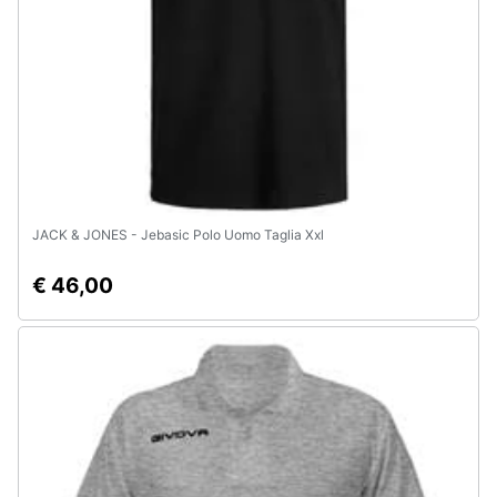
e
igiene
Beauty
Giocattoli
Prima
JACK & JONES - Jebasic Polo Uomo Taglia Xxl
infanzia
€ 46,00
Fotografia
Casalinghi
Abbigliamento
Sport