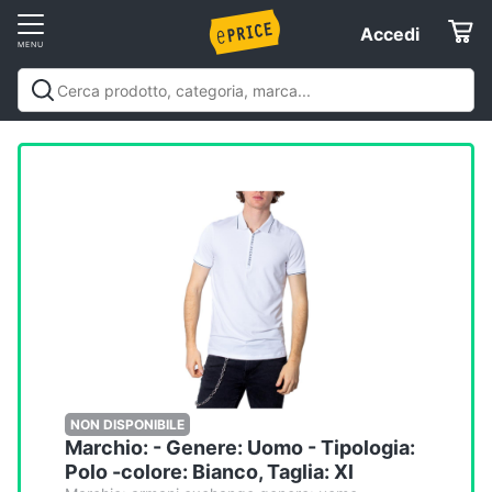
Vai
Accedi
Accedi
al
Registrati
menu
Offerte
Elettrodomestici
Informatica
Telefonia
Tv
e
Home
NON DISPONIBILE
Marchio: - Genere: Uomo - Tipologia:
Cinema
Polo -colore: Bianco, Taglia: Xl