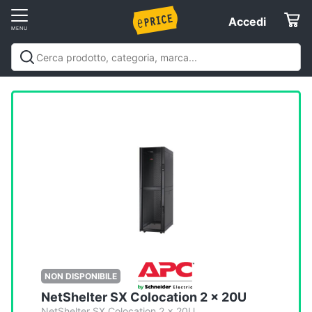
Vai
Accedi
Accedi
al
Registrati
menu
Offerte
Elettrodomestici
Informatica
Telefonia
Tv
e
Home
NON DISPONIBILE
Cinema
NetShelter SX Colocation 2 x 20U
NetShelter SX Colocation 2 x 20U