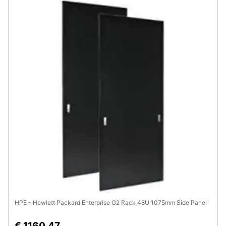
HPE - Hewlett Packard Enterprise G2 Rack 48U 1075mm Side Panel
€ 1160,47