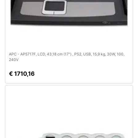
Animali
Motori
Libri,
cd
APC - AP5717F, LCD, 43,18 cm (17") , PS2, USB, 15,9 kg, 30W, 100,
e
240V
dvd
€ 1710,16
Festività
e
ricorrenze
Promozioni
Servizi