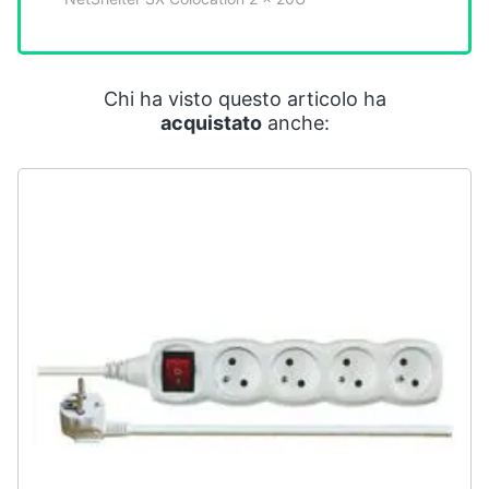
Smart
home
Videogiochi
Chi ha visto questo articolo ha
acquistato
anche:
Audio
e
musica
Clima
Arredo
Brico
e
Giardinaggio
Salute