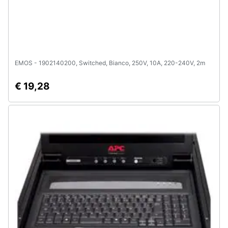
e
igiene
Beauty
EMOS - 1902140200, Switched, Bianco, 250V, 10A, 220-240V, 2m
Giocattoli
€ 19,28
Prima
infanzia
Fotografia
Casalinghi
Abbigliamento
Sport