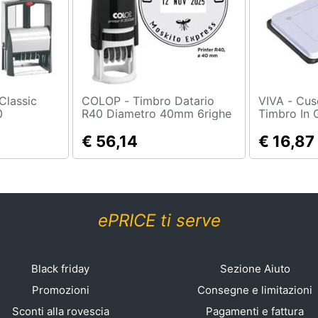
COLOP - Timbro Datario
VIVA - Cuscinetto Per
0
R40 Diametro 40mm 6righe
Timbro In
Autoinchiostrante
e
Personalizzabile
€ 56,14
€ 16,87
ePRICE ti serve
Black friday
Sezione Aiuto
Promozioni
Consegne e limitazioni
Sconti alla rovescia
Pagamenti e fattura