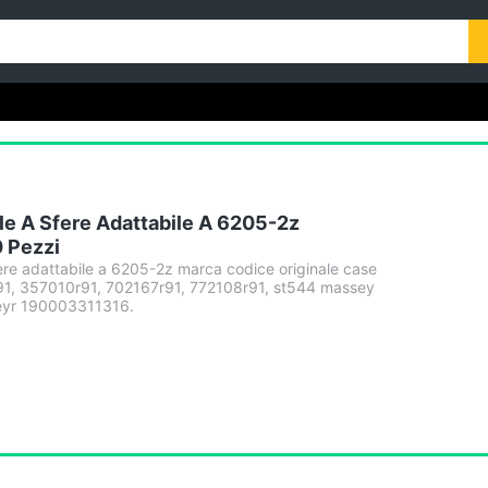
le A Sfere Adattabile A 6205-2z
 Pezzi
fere adattabile a 6205-2z marca codice originale case
1, 357010r91, 702167r91, 772108r91, st544 massey
eyr 190003311316.