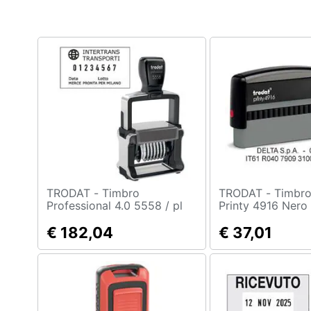
Clima
Arredo
Brico e Giardinaggio
Salute e igiene
Beauty
Giocattoli
Prima infanzia
TRODAT - Timbro
TRODAT - Timbro Di Testo
Professional 4.0 5558 / pl
Printy 4916 Nero
Numeratore 8 Colonne 5mm
Fotografia
Autoinch.
€ 182,04
€ 37,01
Casalinghi
Abbigliamento