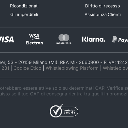
Ricondizionati
Diritto di recesso
Gli imperdibili
Assistenza Clienti
nner, 53 - 20159 Milano (MI), REA MI- 2660900 - P.IVA: 12
 231
|
Codice Etico
|
Whistleblowing Platform
|
Whistleblow
trebbero essere attive solo su determinati CAP. Verifica 
isto se il tuo CAP di consegna rientra tra quelli in promoz