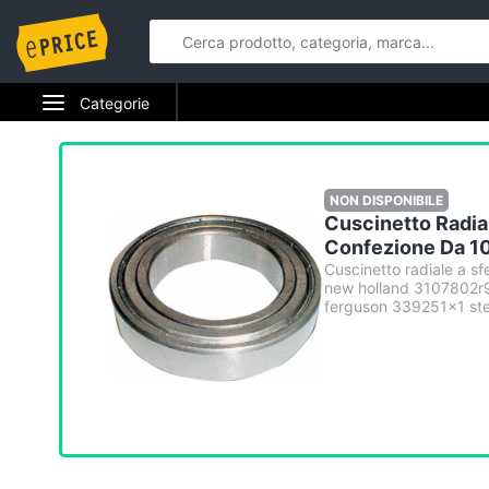
Categorie
Elettrodomestici
Informatica
NON DISPONIBILE
Cuscinetto Radia
Telefonia
Confezione Da 10
Cuscinetto radiale a s
new holland 3107802r9
Tv e Home Cinema
ferguson 339251x1 st
Smart home
Videogiochi
Audio e musica