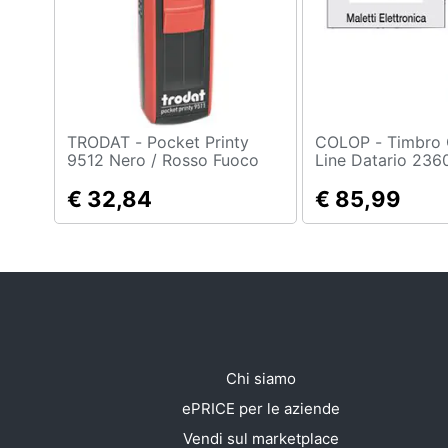
Sport
Animali
Motori
Libri, cd e dvd
TRODAT - Pocket Printy
COLOP - Timbro Classic
9512 Nero / Rosso Fuoco
Line Datario 236
30x45mm 5righe
Festività e ricorrenze
€ 32,84
Autoinchiostrant
€ 85,99
Promozioni
Chi siamo
ePRICE per le aziende
Vendi sul marketplace