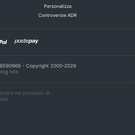
Personalizza
Controversie ADR
429590966 - Copyright 2000-
2026
ing Info
sempre nel processo di
ione.