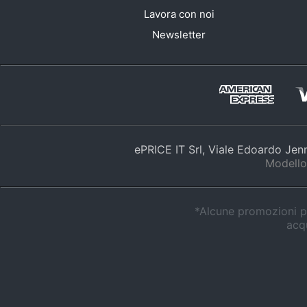
Lavora con noi
Newsletter
ePRICE IT Srl, Viale Edoardo Je
Modello
*Alcune promozioni po
acqu